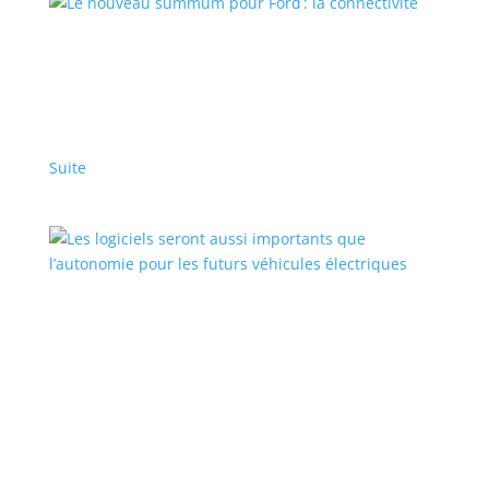
Le nouveau summum pour Ford : la
connectivité
Branded Content – Home – Featured Stories - Fr
,
Sponsorisé
,
Top Stories - Fr
|
Ford
Suite
Les logiciels seront aussi importants que
l’autonomie pour les futurs véhicules
électriques
Articles en vedette
,
Top Stories - Fr
|
BMW
Les mises à jour à distance permettent d’actualiser
les véhicules et génèrent des revenus pour les
constructeurs automobiles