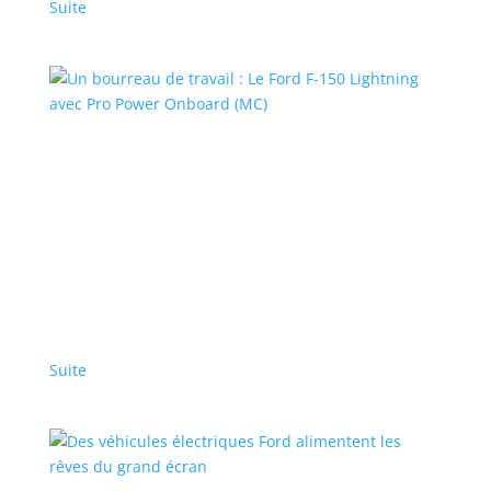
Suite
Un bourreau de travail : Le Ford F-150 Lightning
avec Pro Power Onboard (MC)
Branded Content – Home – Full Screen Box - Fr
,
Sponsorisé
,
Top Stories - Fr
|
Ford
vec jusqu’à 9,6 kW de puissance électrique
disponible, cette source d’alimentation embarquée
vous permet de transporter votre alimentation
électrique partout
Suite