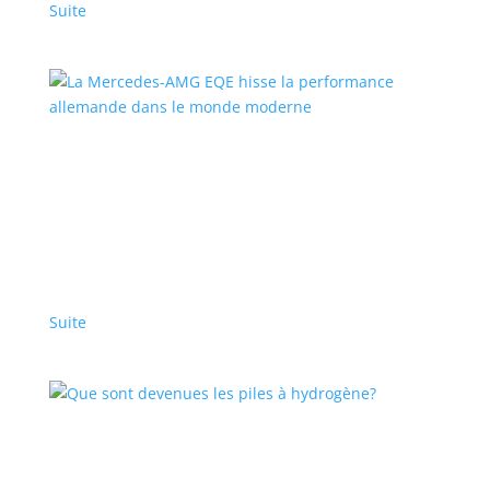
Suite
La Mercedes-AMG EQE hisse la performance
allemande dans le monde moderne
Articles en vedette
,
Top Stories - Fr
|
EQE
,
Mercedes
,
sedan
Cette berline Classe E se distingue par sa conduite
dynamique et une puissante motorisation.
Suite
Que sont devenues les piles à hydrogène?
Articles en vedette
,
Top Stories - Fr