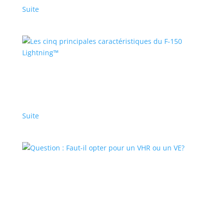
Suite
Les cinq principales caractéristiques du F-150
Lightning™
Sponsorisé
,
Top Stories - Fr
|
camion
,
Ford
,
Lightning
Suite
Question : Faut-il opter pour un VHR ou un VE?
Articles en vedette
,
Top Stories - Fr
|
BEV
,
PHEV
La réponse dépend de votre budget initial et de
votre niveau d’anxiété de l’autonomie.