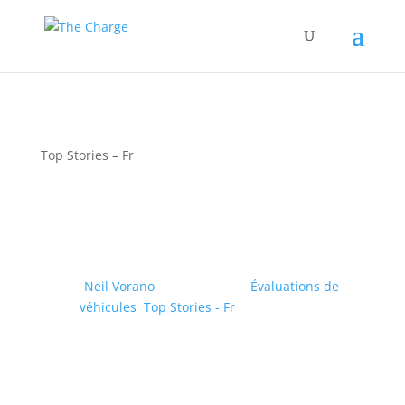
Top Stories – Fr
Hyundai défie Tesla avec
l’Ioniq 6
by
Neil Vorano
|
16/05/2023
|
Évaluations de
véhicules
,
Top Stories - Fr
| 0 Comments
Cette berline électrique est le véhicule le plus
efficace au Canada