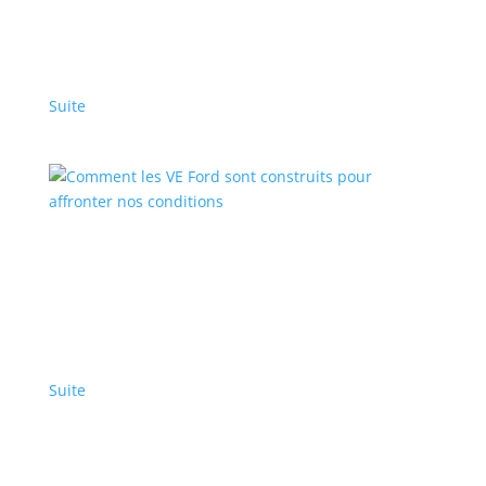
Évaluations de véhicules
,
Top Stories - Fr
Une puissance explosive, une meilleure maniabilité
font de cette poney car celle des passionnés
Suite
Comment les VE Ford sont construits pour
affronter nos conditions
Branded Content – Home – Left Box - Fr
,
Sponsorisé
,
Top Stories - Fr
Construits pour l’hiver
Suite
Load More