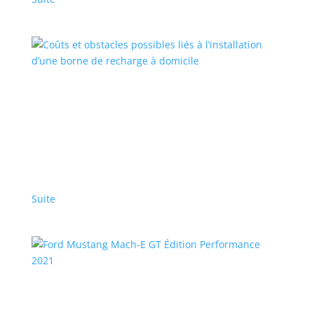
Coûts et obstacles possibles liés à l’installation
d’une borne de recharge à domicile
Articles en vedette
,
Top Stories - Fr
|
Ford
Dans certains cas, les mises à niveau et la main-
d’œuvre nécessaires peuvent faire grimper les coûts
bien au-delà du simple prix d’achat du matériel
Suite
Ford Mustang Mach-E GT Édition Performance
2021