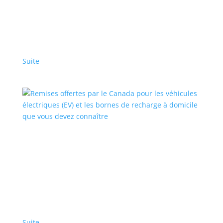
Comment la Mustang Mach-E facilite le passage
à un véhicule électrique
Sponsorisé
,
Top Stories - Fr
|
Ford
,
Mustang Mach-E
Une transition en douceur
Suite
Remises offertes par le Canada pour les
véhicules électriques (EV) et les bornes de
recharge à domicile que vous devez connaître
Articles en vedette
,
Top Stories - Fr
Les gouvernements aident à réduire les coûts au
quotidien pour les utilisateurs canadiens de VE et
des infrastructures de recharge
Suite