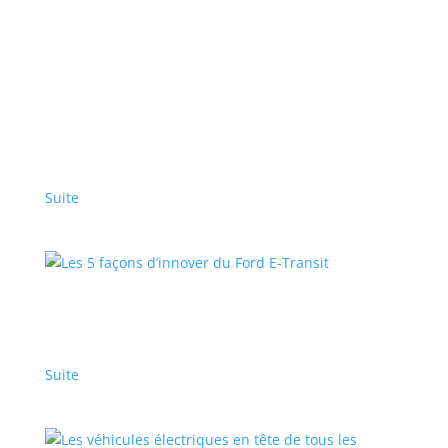
Des véhicules électriques Ford alimentent les
rêves du grand écran
Sponsorisé
,
Top Stories - Fr
|
Ford
Un plateau de tournage est alimenté en électricité
par un F-150 LightningMD avec système Pro Power
OnboardMC et une fourgonnette E-Transit. C’est
vraiment génial …
Suite
Les 5 façons d’innover du Ford E-Transit
Sponsorisé
,
Top Stories - Fr
|
Ford
Suite