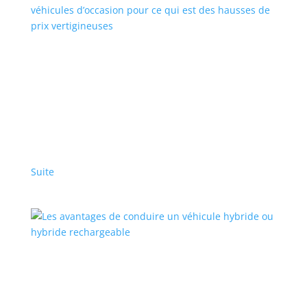
Les véhicules électriques en tête de tous les
véhicules d’occasion pour ce qui est des
hausses de prix vertigineuses
Articles en vedette
,
Top Stories - Fr
L’étude iSeeCars révèle que la forte demande et la
faible offre ont eu d’importantes répercussions sur
les prix en un an seulement
Suite
Les avantages de conduire un véhicule hybride
ou hybride rechargeable
Sponsorisé
,
Top Stories - Fr
|
Ford
,
hybrid
,
PHEV