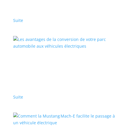
Autrefois présentée comme l’avenir du transport,
cette technologie a été laissée de côté par les VEB
Suite
Les avantages de la conversion de votre parc
automobile aux véhicules électriques
Branded Content – Home – Featured Stories - Fr
,
Sponsorisé
,
Top Stories - Fr
Dynamisez votre entreprise
Suite