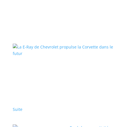
Learn More
La E-Ray de Chevrolet propulse la Corvette
dans le futur
Évaluations de véhicules
,
Top Stories - Fr
|
Chevrolet
,
Corvette
,
E-Ray
Sa configuration hybride fait de cette supervoiture la
plus rapide et la plus maniable de la gamme
Suite